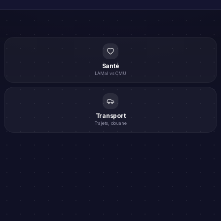
Santé
LAMal vs CMU
Transport
Trajets, douane