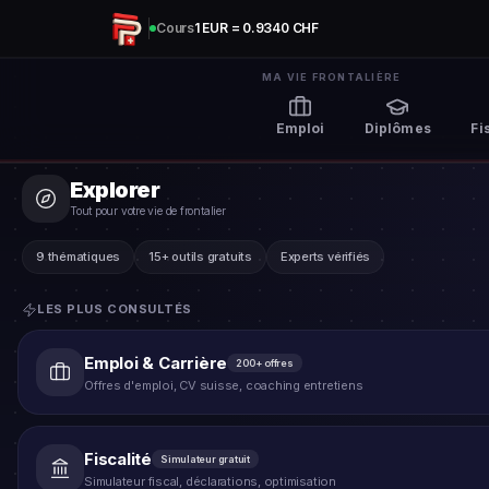
Aller au contenu principal
Cours
1 EUR =
0.9340
CHF
MA VIE FRONTALIÈRE
Emploi
Diplômes
Fi
Explorer
Tout pour votre vie de frontalier
9 thématiques
15+ outils gratuits
Experts vérifiés
LES PLUS CONSULTÉS
Emploi & Carrière
200+ offres
Offres d'emploi, CV suisse, coaching entretiens
Fiscalité
Simulateur gratuit
Simulateur fiscal, déclarations, optimisation